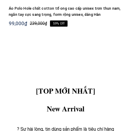
-59%
Áo Polo Hole chất cotton tổ ong cao cấp unisex trơn thun nam,
ngắn tay cực sang trọng, form rộng unisex, dáng Hàn
99,000
₫
239,000
₫
59% Off
Giá
Giá
gốc
hiện
là:
tại
239,000₫.
là:
99,000₫.
[TOP MỚI NHẤT]
New Arrival
? Sự hài lòng, tin dùng sản phẩm là tiêu chí hàng