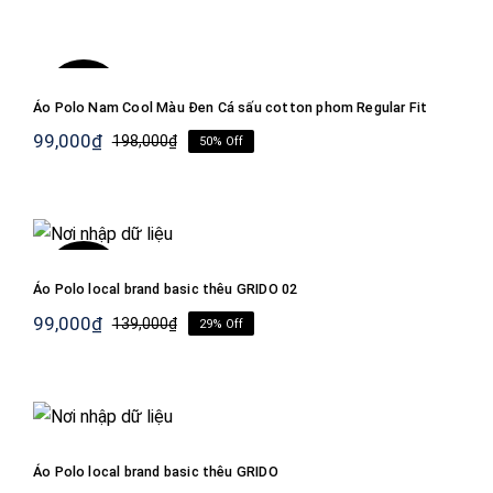
Áo Polo Nam Cool Màu Đen Cá sấu cotton phom
Regular Fit
-50%
Áo Polo Nam Cool Màu Đen Cá sấu cotton phom Regular Fit
99,000
₫
198,000
₫
50% Off
Giá
Giá
gốc
hiện
là:
tại
198,000₫.
là:
Áo Polo local brand basic thêu GRIDO 02
99,000₫.
-29%
Áo Polo local brand basic thêu GRIDO 02
99,000
₫
139,000
₫
29% Off
Giá
Giá
gốc
hiện
là:
tại
139,000₫.
là:
Áo Polo local brand basic thêu GRIDO
99,000₫.
Áo Polo local brand basic thêu GRIDO