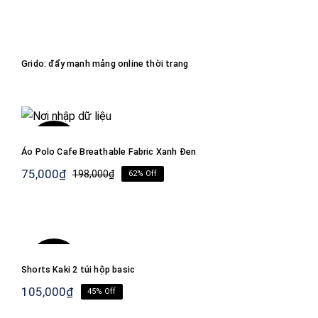
Grido: đẩy mạnh mảng online thời trang
Grido: đẩy mạnh mảng online thời trang
Áo Polo Cafe Breathable Fabric Xanh Đen
-62%
Áo Polo Cafe Breathable Fabric Xanh Đen
75,000
₫
198,000
₫
62% Off
Giá
Giá
gốc
hiện
là:
tại
198,000₫.
là:
Shorts Kaki 2 túi hộp basic
75,000₫.
-45%
Shorts Kaki 2 túi hộp basic
105,000
₫
45% Off