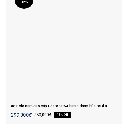
299,000₫.
-15%
Áo Polo nam cao cấp Cotton USA basic
thấm hút tối đa
Áo Polo nam cao cấp Cotton USA basic thấm hút tối đa
299,000
₫
350,000
₫
15% Off
Giá
Giá
gốc
hiện