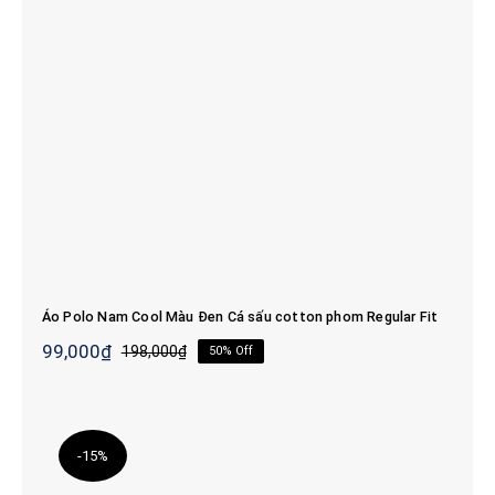
Áo Polo Nam Cool Màu Đen Cá sấu
cotton phom Regular Fit
Áo Polo Nam Cool Màu Đen Cá sấu cotton phom Regular Fit
99,000
₫
198,000
₫
50% Off
Giá
Giá
gốc
hiện
là:
tại
198,000₫.
là:
99,000₫.
-15%