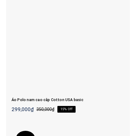
Áo Polo nam cao câp Cotton USA basic
Áo Polo nam cao câp Cotton USA basic
299,000
₫
350,000
₫
15% Off
Giá
Giá
gốc
hiện
là:
tại
350,000₫.
là: