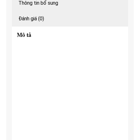
Thông tin bổ sung
tay
cực
Đánh giá (0)
sang
Mô tả
trọng,
form
rộng
unisex,
dáng
Hàn
số
lượng