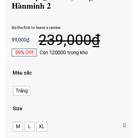
Hànminh 2
Be the first to leave a review.
239,000
₫
99,000
₫
Giá
Giá
gốc
hiện
59% Off
Còn 120000 trong kho
là:
tại
239,000₫.
là:
99,000₫.
Màu sắc
Trắng
Size
M
L
XL