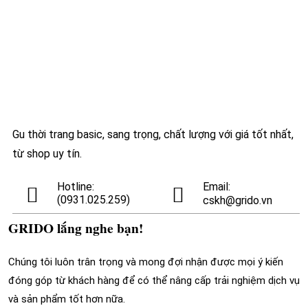
là:
tại
350,000₫.
là:
299,000₫.
Gu thời trang basic, sang trọng, chất lượng với giá tốt nhất,
từ shop uy tín.
Hotline:
Email:
(0931.025.259)
cskh@grido.vn
GRIDO lắng nghe bạn!
Chúng tôi luôn trân trọng và mong đợi nhận được mọi ý kiến
đóng góp từ khách hàng để có thể nâng cấp trải nghiệm dịch vụ
và sản phẩm tốt hơn nữa.