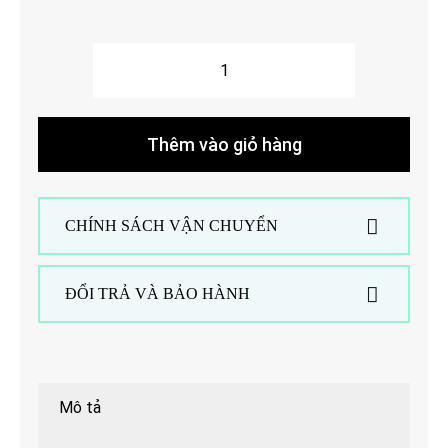
Áo
Polo
Hole
Thêm vào giỏ hàng
chất
cotton
tổ
CHÍNH SÁCH VẬN CHUYỂN
ong
cao
ĐỔI TRẢ VÀ BẢO HÀNH
cấp
unisex
trơn
thun
Mô tả
nam,
ngắn