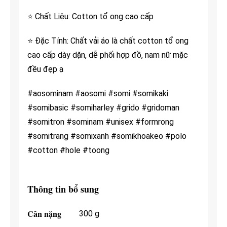
⭐ Chất Liệu: Cotton tổ ong cao cấp
⭐ Đặc Tính: Chất vải áo là chất cotton tổ ong
cao cấp dày dặn, dễ phối hợp đồ, nam nữ mặc
đều đẹp ạ
#aosominam #aosomi #somi #somikaki
#somibasic #somiharley #grido #gridoman
#somitron #sominam #unisex #formrong
#somitrang #somixanh #somikhoakeo #polo
#cotton #hole #toong
Thông tin bổ sung
Cân nặng
300 g