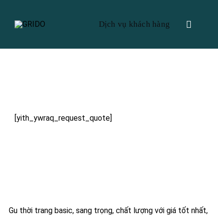
Skip
to
Dịch vụ khách hàng
Toggle
content
Navigat
Request a Quote
Dịch vụ khách hàng
[yith_ywraq_request_quote]
Gu thời trang basic, sang trọng, chất lượng với giá tốt nhất,